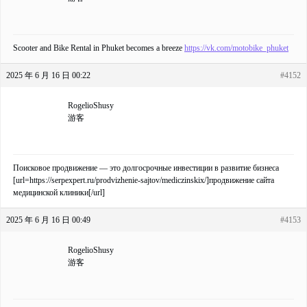
Scooter and Bike Rental in Phuket becomes a breeze
https://vk.com/motobike_phuket
2025 年 6 月 16 日 00:22
#4152
RogelioShusy
游客
Поисковое продвижение — это долгосрочные инвестиции в развитие бизнеса
[url=https://serpexpert.ru/prodvizhenie-sajtov/mediczinskix/]продвижение сайта
медицинской клиники[/url]
2025 年 6 月 16 日 00:49
#4153
RogelioShusy
游客