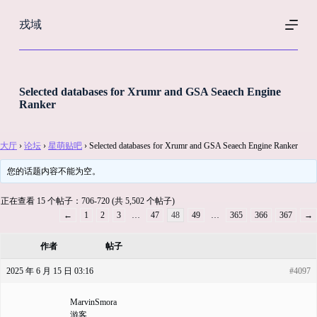
跳
戎域
过
内
容
Selected databases for Xrumr and GSA Seaech Engine
Ranker
大厅
›
论坛
›
星萌贴吧
›
Selected databases for Xrumr and GSA Seaech Engine Ranker
您的话题内容不能为空。
正在查看 15 个帖子：706-720 (共 5,502 个帖子)
←
1
2
3
…
47
48
49
…
365
366
367
→
作者
帖子
2025 年 6 月 15 日 03:16
#4097
MarvinSmora
游客