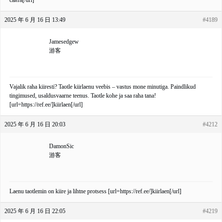
сайта[/url]
2025 年 6 月 16 日 13:49
#4189
Jamesedgew
游客
Vajalik raha kiiresti? Taotle kiirlaenu veebis – vastus mone minutiga. Paindlikud
tingimused, usaldusvaarne teenus. Taotle kohe ja saa raha tana!
[url=https://ref.ee/]kiirlaen[/url]
2025 年 6 月 16 日 20:03
#4212
DamonSic
游客
Laenu taotlemin on kiire ja lihtne protsess [url=https://ref.ee/]kiirlaen[/url]
2025 年 6 月 16 日 22:05
#4219