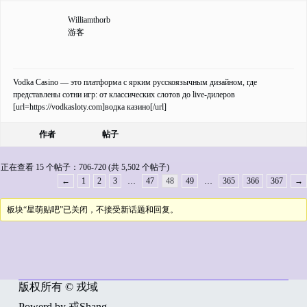
Williamthorb
游客
Vodka Casino — это платформа с ярким русскоязычным дизайном, где
представлены сотни игр: от классических слотов до live-дилеров
[url=https://vodkasloty.com]водка казино[/url]
作者
帖子
正在查看 15 个帖子：706-720 (共 5,502 个帖子)
←
1
2
3
…
47
48
49
…
365
366
367
→
板块“星萌贴吧”已关闭，不接受新话题和回复。
版权所有 © 戎域
Powerd by 戎Shang