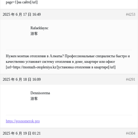
page=1]на сайте[/url]
2025 年 6 月 17 日 16:49
#4253
Rafaeldaync
游客
Нужен монтаж отопления в Алматы? Профессиональные специалисты быстро и
качественно установят систему отопления в доме, квартире или офисе
[url=https://montazh-otopleniya.kz/]установка отопления в квартире[/url]
2025 年 6 月 18 日 16:09
#4291
Dennisorema
游客
https://gosnomerok.pro
2025 年 6 月 19 日 01:21
#4304