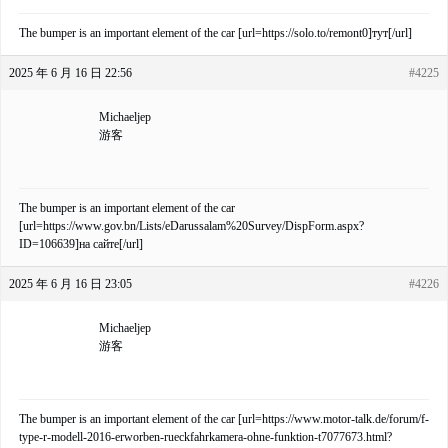
The bumper is an important element of the car [url=https://solo.to/remont0]тут[/url]
2025 年 6 月 16 日 22:56
#4225
Michaeljep
游客
The bumper is an important element of the car
[url=https://www.gov.bn/Lists/eDarussalam%20Survey/DispForm.aspx?
ID=106639]на сайте[/url]
2025 年 6 月 16 日 23:05
#4226
Michaeljep
游客
The bumper is an important element of the car [url=https://www.motor-talk.de/forum/f-
type-r-modell-2016-erworben-rueckfahrkamera-ohne-funktion-t7077673.html?