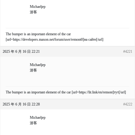
Michaeljep
游客
The bumper is an important element of the car
[url=https://developers.maxon.net/forum/user/remont0]на сайте[/url]
2025 年 6 月 16 日 22:21
#4221
Michaeljep
游客
The bumper is an important element of the car [url=https://lit.link/en/remont]тут[/url]
2025 年 6 月 16 日 22:28
#4222
Michaeljep
游客