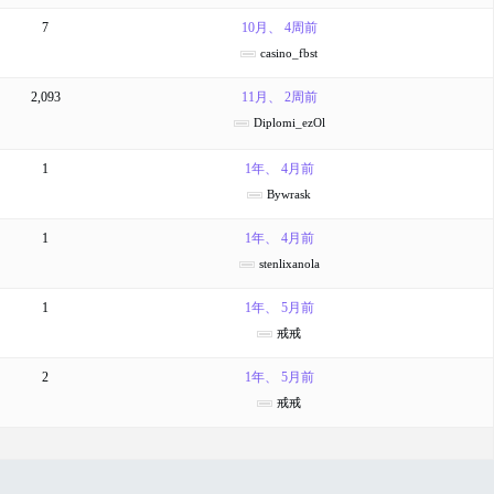
7
10月、 4周前
casino_fbst
2,093
11月、 2周前
Diplomi_ezOl
1
1年、 4月前
Bywrask
1
1年、 4月前
stenlixanola
1
1年、 5月前
戒戒
2
1年、 5月前
戒戒