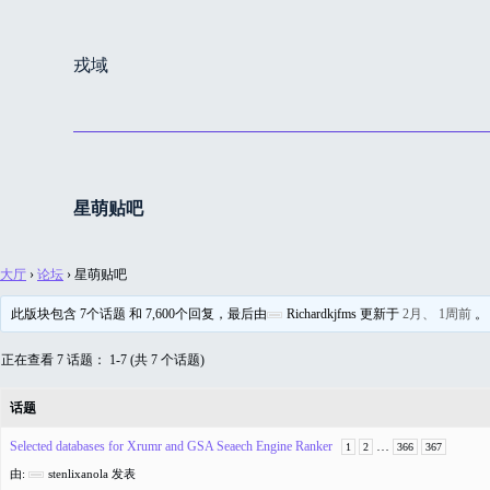
跳
过
戎域
内
容
星萌贴吧
大厅
›
论坛
›
星萌贴吧
此版块包含 7个话题 和 7,600个回复，最后由
Richardkjfms
更新于
2月、 1周前
。
正在查看 7 话题： 1-7 (共 7 个话题)
话题
Selected databases for Xrumr and GSA Seaech Engine Ranker
…
1
2
366
367
由:
stenlixanola
发表