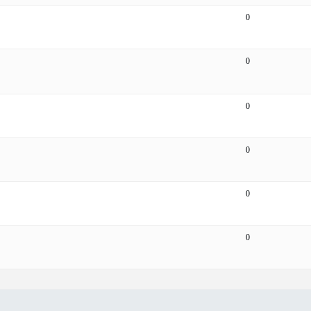
0
0
0
0
0
0