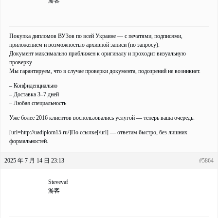
游客
Покупка дипломов ВУЗов по всей Украине — с печатями, подписями,
приложением и возможностью архивной записи (по запросу).
Документ максимально приближен к оригиналу и проходит визуальную
проверку.
Мы гарантируем, что в случае проверки документа, подозрений не возникнет.
– Конфиденциально
– Доставка 3–7 дней
– Любая специальность
Уже более 2016 клиентов воспользовались услугой — теперь ваша очередь.
[url=http://uadiplom15.ru/]По ссылке[/url] — ответим быстро, без лишних
формальностей.
2025 年 7 月 14 日 23:13
#5864
Stevevaf
游客