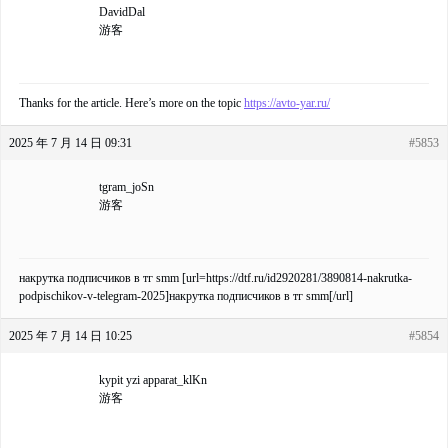
DavidDal
游客
Thanks for the article. Here’s more on the topic
https://avto-yar.ru/
2025 年 7 月 14 日 09:31
#5853
tgram_joSn
游客
накрутка подписчиков в тг smm [url=https://dtf.ru/id2920281/3890814-nakrutka-
podpischikov-v-telegram-2025]накрутка подписчиков в тг smm[/url]
2025 年 7 月 14 日 10:25
#5854
kypit yzi apparat_klKn
游客