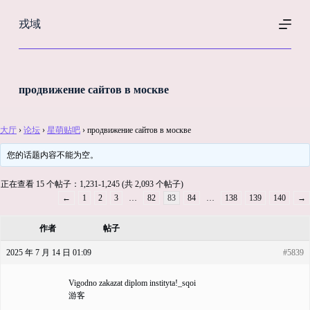
跳
戎域
过
内
容
продвижение сайтов в москве
大厅
›
论坛
›
星萌贴吧
›
продвижение сайтов в москве
您的话题内容不能为空。
正在查看 15 个帖子：1,231-1,245 (共 2,093 个帖子)
←
1
2
3
…
82
83
84
…
138
139
140
→
作者
帖子
2025 年 7 月 14 日 01:09
#5839
Vigodno zakazat diplom instityta!_sqoi
游客