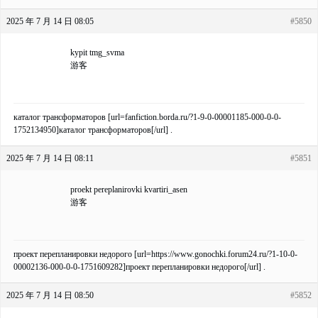
2025 年 7 月 14 日 08:05
#5850
kypit tmg_svma
游客
каталог трансформаторов [url=fanfiction.borda.ru/?1-9-0-00001185-000-0-0-
1752134950]каталог трансформаторов[/url] .
2025 年 7 月 14 日 08:11
#5851
proekt pereplanirovki kvartiri_asen
游客
проект перепланировки недорого [url=https://www.gonochki.forum24.ru/?1-10-0-
00002136-000-0-0-1751609282]проект перепланировки недорого[/url] .
2025 年 7 月 14 日 08:50
#5852