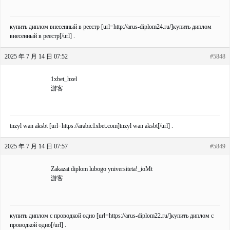
купить диплом внесенный в реестр [url=http://arus-diplom24.ru/]купить диплом
внесенный в реестр[/url] .
2025 年 7 月 14 日 07:52
#5848
1xbet_hzel
游客
tnzyl wan aksbt [url=https://arabic1xbet.com]tnzyl wan aksbt[/url] .
2025 年 7 月 14 日 07:57
#5849
Zakazat diplom lubogo yniversiteta!_ioMt
游客
купить диплом с проводкой одно [url=https://arus-diplom22.ru/]купить диплом с
проводкой одно[/url] .