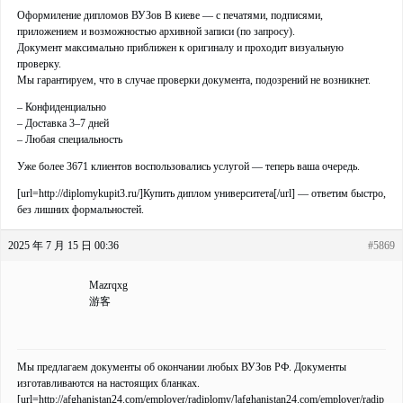
Оформиление дипломов ВУЗов В киеве — с печатями, подписями,
приложением и возможностью архивной записи (по запросу).
Документ максимально приближен к оригиналу и проходит визуальную
проверку.
Мы гарантируем, что в случае проверки документа, подозрений не возникнет.
– Конфиденциально
– Доставка 3–7 дней
– Любая специальность
Уже более 3671 клиентов воспользовались услугой — теперь ваша очередь.
[url=http://diplomykupit3.ru/]Купить диплом университета[/url] — ответим быстро,
без лишних формальностей.
2025 年 7 月 15 日 00:36
#5869
Mazrqxg
游客
Мы предлагаем документы об окончании любых ВУЗов РФ. Документы
изготавливаются на настоящих бланках.
[url=http://afghanistan24.com/employer/radiplomy/]afghanistan24.com/employer/radip