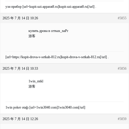
узи прибор [url=kupit-uzi-apparat8.ru]kupit-uzi-apparat8.ru[/url] .
2025 年 7 月 14 日 10:26
#5855
купить дрова в сетках_naPr
游客
[url=https://kupit-drova-v-setkah-812.ru]kupit-drova-v-setkah-812.ru[/url] .
2025 年 7 月 14 日 10:33
#5856
1win_mtkl
游客
1win poker otağı [url=1win3040.com]1win3040.com[/url]
2025 年 7 月 14 日 12:26
#5859