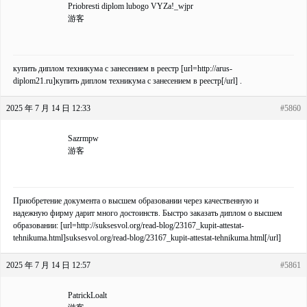
Priobresti diplom lubogo VYZa!_wjpr
游客
купить диплом техникума с занесением в реестр [url=http://arus-
diplom21.ru]купить диплом техникума с занесением в реестр[/url] .
2025 年 7 月 14 日 12:33
#5860
Sazrmpw
游客
Приобретение документа о высшем образовании через качественную и
надежную фирму дарит много достоинств. Быстро заказать диплом о высшем
образовании: [url=http://suksesvol.org/read-blog/23167_kupit-attestat-
tehnikuma.html]suksesvol.org/read-blog/23167_kupit-attestat-tehnikuma.html[/url]
2025 年 7 月 14 日 12:57
#5861
PatrickLoalt