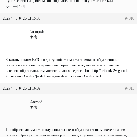
купить советский диплом [url=http://arus-diplom1.ru]купить советский
диплом[/url] .
2025 年 6 月 26 日 15:35
#4810
Iariorpxb
游客
Заказать диплом ВУЗа по доступной стоимости возможно, обратившись к
проверенной специализированной фирме. Заказать документ о получении
высшего образования вы можете в нашем сервисе. [url=http://orikdok-2v-gorode-
krasnodar-23.online/]orikdok-2v-gorode-krasnodar-23.online[/url]
2025 年 6 月 26 日 16:09
#4813
Sazrpud
游客
Приобрести документ о получении высшего образования вы можете в нашем
сервисе. Приобрести диплом университета по доступной стоимости возможно,