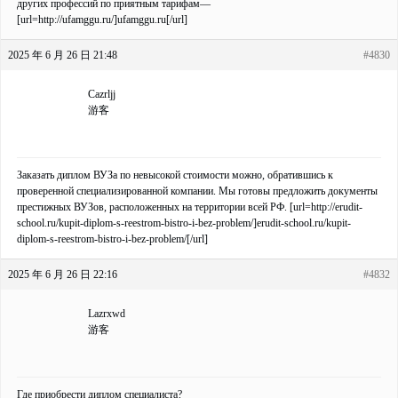
других профессий по приятным тарифам—
[url=http://ufamggu.ru/]ufamggu.ru[/url]
2025 年 6 月 26 日 21:48
#4830
Cazrljj
游客
Заказать диплом ВУЗа по невысокой стоимости можно, обратившись к
проверенной специализированной компании. Мы готовы предложить документы
престижных ВУЗов, расположенных на территории всей РФ. [url=http://erudit-
school.ru/kupit-diplom-s-reestrom-bistro-i-bez-problem/]erudit-school.ru/kupit-
diplom-s-reestrom-bistro-i-bez-problem/[/url]
2025 年 6 月 26 日 22:16
#4832
Lazrxwd
游客
Где приобрести диплом специалиста?