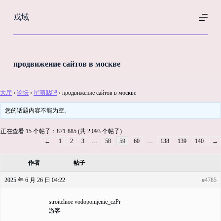
跳
戎域
过
内
容
продвижение сайтов в москве
大厅
›
论坛
›
星萌贴吧
›
продвижение сайтов в москве
您的话题内容不能为空。
正在查看 15 个帖子：871-885 (共 2,093 个帖子)
←
1
2
3
…
58
59
60
…
138
139
140
→
作者
帖子
2025 年 6 月 26 日 04:22
#4785
stroitelnoe vodoponijenie_czPr
游客