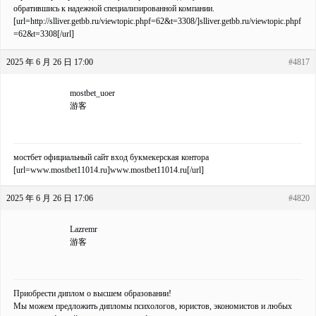
обратившись к надежной специализированной компании.
[url=http://slliver.getbb.ru/viewtopic.phpf=62&t=3308/]slliver.getbb.ru/viewtopic.phpf
=62&t=3308[/url]
2025 年 6 月 26 日 17:00
#4817
mostbet_uoer
游客
мостбет официальный сайт вход букмекерская контора
[url=www.mostbet11014.ru]www.mostbet11014.ru[/url]
2025 年 6 月 26 日 17:06
#4820
Lazremr
游客
Приобрести диплом о высшем образовании!
Мы можем предложить дипломы психологов, юристов, экономистов и любых