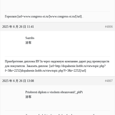
Гороскоп [url=www.congress-st.ru/]www.congress-st.ru/[/url] .
2025 年 6 月 26 日 11:41
#4806
Sazrihs
游客
Приобретение диплома ВУЗа через надежную компанию дарит ряд преимуществ
для покупателя. Заказать диплом: [url=http://dopalnenie.listbb.ru/viewtopic.php?
f=3&t=2252]dopalnenie.listbb.ru/viewtopic.php?f=3&t=2252[/url]
2025 年 6 月 26 日 13:08
#4807
Priobresti diplom o visshem obrazovanii!_phPi
游客