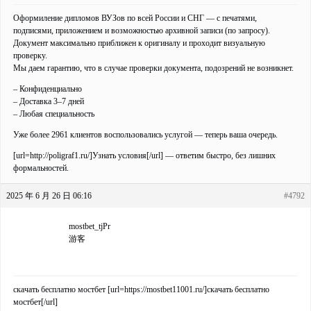
Оформиление дипломов ВУЗов по всей России и СНГ — с печатями,
подписями, приложением и возможностью архивной записи (по запросу).
Документ максимально приближен к оригиналу и проходит визуальную
проверку.
Мы даем гарантию, что в случае проверки документа, подозрений не возникнет.
– Конфиденциально
– Доставка 3–7 дней
– Любая специальность
Уже более 2961 клиентов воспользовались услугой — теперь ваша очередь.
[url=http://poligraf1.ru/]Узнать условия[/url] — ответим быстро, без лишних
формальностей.
2025 年 6 月 26 日 06:16
#4792
mostbet_tjPr
游客
скачать бесплатно мостбет [url=https://mostbet11001.ru/]скачать бесплатно
мостбет[/url]