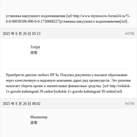
установка вакуумного водопонижения [url=http://www.mymoscow.forum24.ru/?1-
6-0-00030109-000-0-0-1750668227]установка вакуумного водопонижения[/url] .
2025 年 6 月 26 日 05:13
#4788
Trefptt
游客
Приобрести диплом любого ВУЗа. Покупка документа о высшем образовании
через качественную и надежную компанию дарит ряд преимуществ. Это решение
помогает сберечь время и значительные финансовые средства. [url=http://orikdok-
1v-gorode-kaliningrad-39.online/]orikdok-1v-gorode-kaliningrad-39.online[/url]
2025 年 6 月 26 日 06:02
#4789
Maxinemep
游客