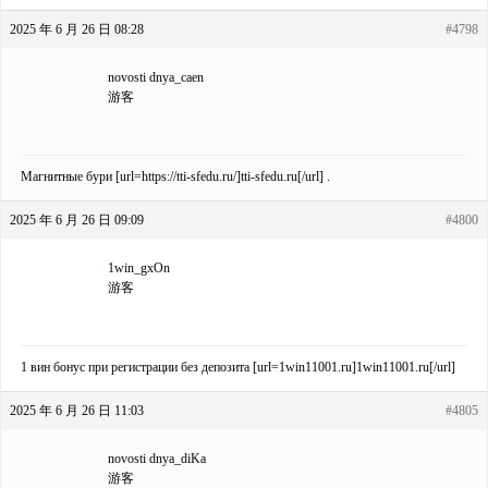
2025 年 6 月 26 日 08:28
#4798
novosti dnya_caen
游客
Магнитные бури [url=https://tti-sfedu.ru/]tti-sfedu.ru[/url] .
2025 年 6 月 26 日 09:09
#4800
1win_gxOn
游客
1 вин бонус при регистрации без депозита [url=1win11001.ru]1win11001.ru[/url]
2025 年 6 月 26 日 11:03
#4805
novosti dnya_diKa
游客