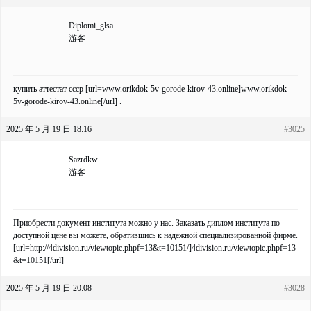
Diplomi_glsa
游客
купить аттестат ссср [url=www.orikdok-5v-gorode-kirov-43.online]www.orikdok-
5v-gorode-kirov-43.online[/url] .
2025 年 5 月 19 日 18:16
#3025
Sazrdkw
游客
Приобрести документ института можно у нас. Заказать диплом института по
доступной цене вы можете, обратившись к надежной специализированной фирме.
[url=http://4division.ru/viewtopic.phpf=13&t=10151/]4division.ru/viewtopic.phpf=13
&t=10151[/url]
2025 年 5 月 19 日 20:08
#3028