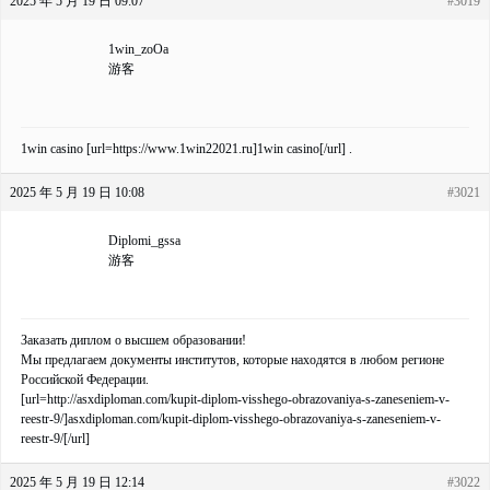
2025 年 5 月 19 日 09:07
#3019
1win_zoOa
游客
1win casino [url=https://www.1win22021.ru]1win casino[/url] .
2025 年 5 月 19 日 10:08
#3021
Diplomi_gssa
游客
Заказать диплом о высшем образовании!
Мы предлагаем документы институтов, которые находятся в любом регионе
Российской Федерации.
[url=http://asxdiploman.com/kupit-diplom-visshego-obrazovaniya-s-zaneseniem-v-
reestr-9/]asxdiploman.com/kupit-diplom-visshego-obrazovaniya-s-zaneseniem-v-
reestr-9/[/url]
2025 年 5 月 19 日 12:14
#3022