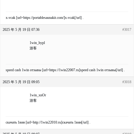
x-vcak [url=https://portablesaunakit.com/]x-vcak[/url] .
2025 年 5 月 19 日 07:36
#3017
1win_hypl
游客
speed cash 1win отзывы [url=https://1win22007.ru]speed cash 1win отзывы[/url] .
2025 年 5 月 19 日 09:05
#3018
1win_xnOr
游客
скачать 1вин [url=http://1win22010.ru]скачать 1вин[/url] .