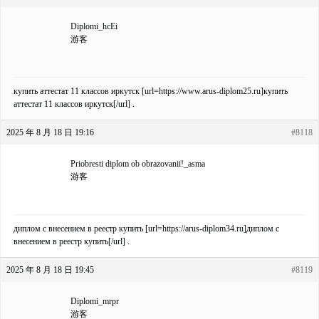
Diplomi_hcEi
游客
купить аттестат 11 классов иркутск [url=https://www.arus-diplom25.ru]купить
аттестат 11 классов иркутск[/url] .
2025 年 8 月 18 日 19:16
#8118
Priobresti diplom ob obrazovanii!_asma
游客
диплом с внесением в реестр купить [url=https://arus-diplom34.ru]диплом с
внесением в реестр купить[/url] .
2025 年 8 月 18 日 19:45
#8119
Diplomi_mrpr
游客