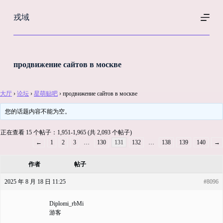
跳
戎域
过
内
容
продвижение сайтов в москве
大厅
›
论坛
›
星萌贴吧
›
продвижение сайтов в москве
您的话题内容不能为空。
正在查看 15 个帖子：1,951-1,965 (共 2,093 个帖子)
←
1
2
3
…
130
131
132
…
138
139
140
→
作者
帖子
2025 年 8 月 18 日 11:25
#8096
Diplomi_rbMi
游客