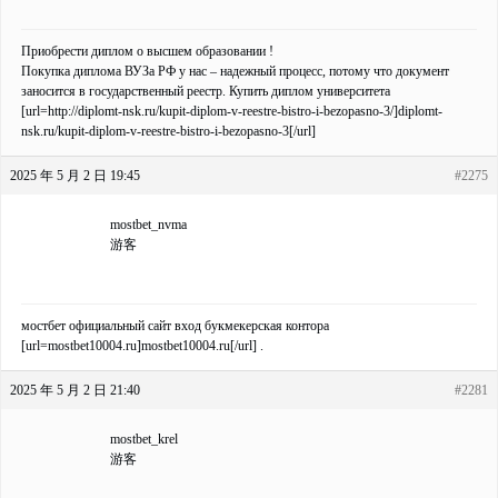
Приобрести диплом о высшем образовании !
Покупка диплома ВУЗа РФ у нас – надежный процесс, потому что документ
заносится в государственный реестр. Купить диплом университета
[url=http://diplomt-nsk.ru/kupit-diplom-v-reestre-bistro-i-bezopasno-3/]diplomt-
nsk.ru/kupit-diplom-v-reestre-bistro-i-bezopasno-3[/url]
2025 年 5 月 2 日 19:45
#2275
mostbet_nvma
游客
мостбет официальный сайт вход букмекерская контора
[url=mostbet10004.ru]mostbet10004.ru[/url] .
2025 年 5 月 2 日 21:40
#2281
mostbet_krel
游客