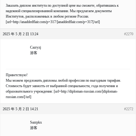
Заказать диплом института по доступной цене вы сможете, обратившись к
надежной специализированной компании. Мы предлагаем документы
Институтов, расположенных в любом регионе России.
[url=http://anaddedflair.com/p=317/]anaddedflair.com/p=317[/url]
2025 年 5 月 2 日 13:24
#2270
Cazryzj
游客
Приветствую!
Мы можем предложить дипломы любой профессии по выгодным тарифам.
Стоимость будет зависеть от выбранной специальности, года получения и
образовательного учреждения: [url=http://diploman-russian.com/]diploman-
russian.com/[/url]
2025 年 5 月 2 日 14:21
#2272
Sazrpkx
游客