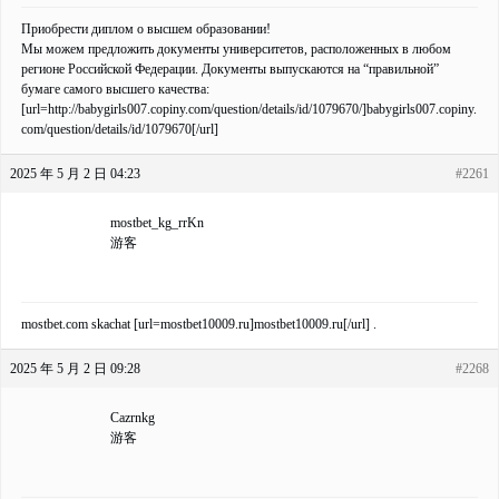
Приобрести диплом о высшем образовании!
Мы можем предложить документы университетов, расположенных в любом
регионе Российской Федерации. Документы выпускаются на “правильной”
бумаге самого высшего качества:
[url=http://babygirls007.copiny.com/question/details/id/1079670/]babygirls007.copiny.
com/question/details/id/1079670[/url]
2025 年 5 月 2 日 04:23
#2261
mostbet_kg_rrKn
游客
mostbet.com skachat [url=mostbet10009.ru]mostbet10009.ru[/url] .
2025 年 5 月 2 日 09:28
#2268
Cazrnkg
游客