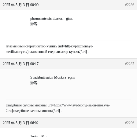
2025 年 5 月 3 日 00:00
#2286
plazmennie sterilizatori _gimt
游客
плазменный стерилизатор купить [url=https://plazmennye-
sterilizatory.ru/]плазменный стерилизатор купить[/url] .
2025 年 5 月 3 日 00:17
#2287
Svadebnii salon Moskva_eqsn
游客
свадебные салоны москва [url=https://www.svadebnyj-salon-moskva-
2.ru]свадебные салоны москва[/url] .
2025 年 5 月 3 日 06:02
#2296
1win_ijMn