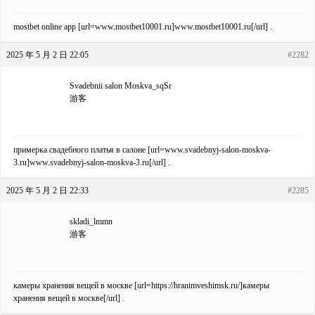
mostbet online app [url=www.mostbet10001.ru]www.mostbet10001.ru[/url] .
2025 年 5 月 2 日 22:05
#2282
Svadebnii salon Moskva_sqSr
游客
примерка свадебного платья в салоне [url=www.svadebnyj-salon-moskva-
3.ru]www.svadebnyj-salon-moskva-3.ru[/url] .
2025 年 5 月 2 日 22:33
#2285
skladi_lmmn
游客
камеры хранения вещей в москве [url=https://hranimveshimsk.ru/]камеры
хранения вещей в москве[/url] .