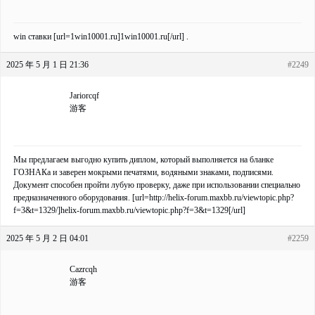
win ставки [url=1win10001.ru]1win10001.ru[/url] .
2025 年 5 月 1 日 21:36
#2249
Jariorcqf
游客
Мы предлагаем выгодно купить диплом, который выполняется на бланке
ГОЗНАКа и заверен мокрыми печатями, водяными знаками, подписями.
Документ способен пройти лубую проверку, даже при использовании специально
предназначенного оборудования. [url=http://helix-forum.maxbb.ru/viewtopic.php?
f=3&t=1329/]helix-forum.maxbb.ru/viewtopic.php?f=3&t=1329[/url]
2025 年 5 月 2 日 04:01
#2259
Cazrcqh
游客