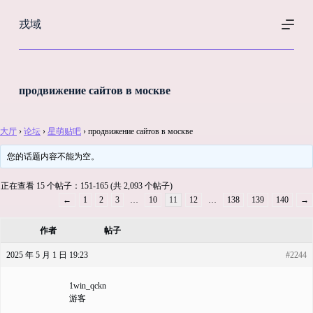
跳
戎域
过
内
容
продвижение сайтов в москве
大厅
›
论坛
›
星萌贴吧
›
продвижение сайтов в москве
您的话题内容不能为空。
正在查看 15 个帖子：151-165 (共 2,093 个帖子)
←
1
2
3
…
10
11
12
…
138
139
140
→
作者
帖子
2025 年 5 月 1 日 19:23
#2244
1win_qckn
游客