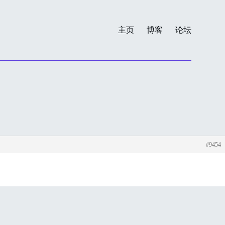
主页
博客
论坛
#9454