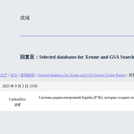
跳
过
戎域
内
容
回复至：Selected databases for Xrumr and GSA Seaech
大厅
›
论坛
›
星萌贴吧
›
Selected databases for Xrumr and GSA Seaech Engine Ranker
›
回复至
2025 年 9 月 2 日 15:05
Системы радиоэлектронной борьбы (РЭБ), которые создают по
CarltonDox
游客