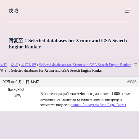
跳
戎域
过
内
容
回复至：Selected databases for Xrumr and GSA Seaech
Engine Ranker
大厅
›
论坛
›
星萌贴吧
›
Selected databases for Xrumr and GSA Seaech Engine Ranker
›
回
复至：Selected databases for Xrumr and GSA Seaech Engine Ranker
2025 年 9 月 1 日 14:47
#9365
RandyMed
В процессе разработки Azimut создано около 1 000 новых
游客
компонентов, включая кузовные панели, интерьер и
элементы подвески
новый Азимут на базе Лады Весты