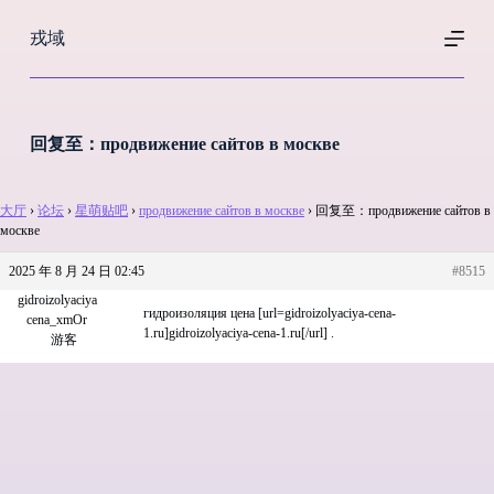
跳
戎域
过
内
容
回复至：продвижение сайтов в москве
大厅
›
论坛
›
星萌贴吧
›
продвижение сайтов в москве
›
回复至：продвижение сайтов в
москве
2025 年 8 月 24 日 02:45
#8515
gidroizolyaciya
гидроизоляция цена [url=gidroizolyaciya-cena-
cena_xmOr
1.ru]gidroizolyaciya-cena-1.ru[/url] .
游客