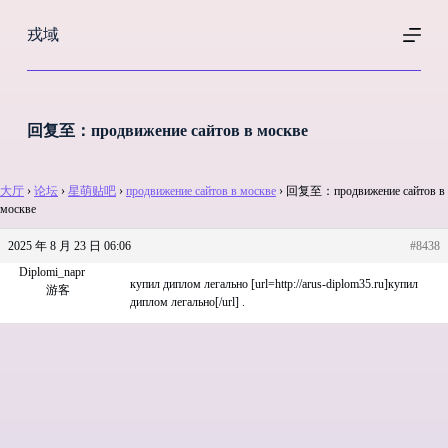
跳
戎域
过
内
容
回复至：продвижение сайтов в москве
大厅
›
论坛
›
星萌贴吧
›
продвижение сайтов в москве
›
回复至：продвижение сайтов в
москве
2025 年 8 月 23 日 06:06
#8438
Diplomi_napr
купил диплом легально [url=http://arus-diplom35.ru]купил
游客
диплом легально[/url] .