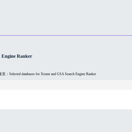
 Engine Ranker
：Selected databases for Xrumr and GSA Seaech Engine Ranker