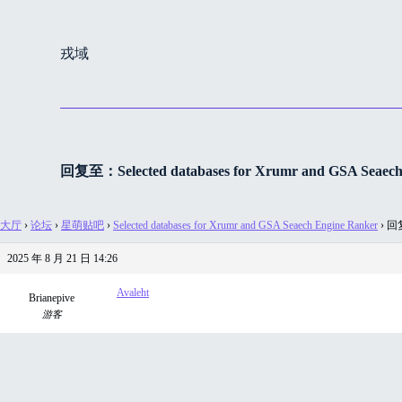
跳
过
戎域
内
容
回复至：Selected databases for Xrumr and GSA Seaech
大厅
›
论坛
›
星萌贴吧
›
Selected databases for Xrumr and GSA Seaech Engine Ranker
›
回复至
2025 年 8 月 21 日 14:26
Avaleht
Brianepive
游客