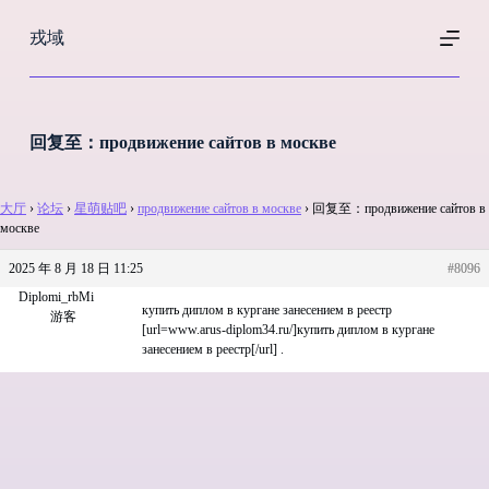
跳
戎域
过
内
容
回复至：продвижение сайтов в москве
大厅
›
论坛
›
星萌贴吧
›
продвижение сайтов в москве
›
回复至：продвижение сайтов в
москве
2025 年 8 月 18 日 11:25
#8096
Diplomi_rbMi
купить диплом в кургане занесением в реестр
游客
[url=www.arus-diplom34.ru/]купить диплом в кургане
занесением в реестр[/url] .