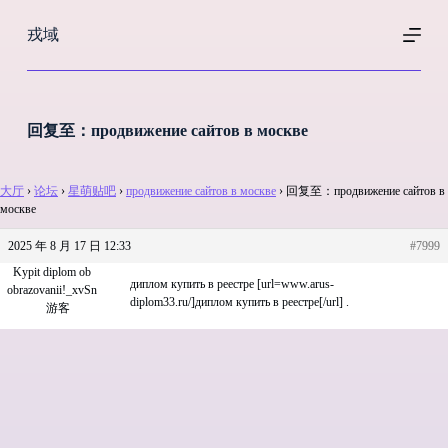
跳
戎域
过
内
容
回复至：продвижение сайтов в москве
大厅
›
论坛
›
星萌贴吧
›
продвижение сайтов в москве
›
回复至：продвижение сайтов в
москве
2025 年 8 月 17 日 12:33
#7999
Kypit diplom ob
диплом купить в реестре [url=www.arus-
obrazovanii!_xvSn
diplom33.ru/]диплом купить в реестре[/url] .
游客