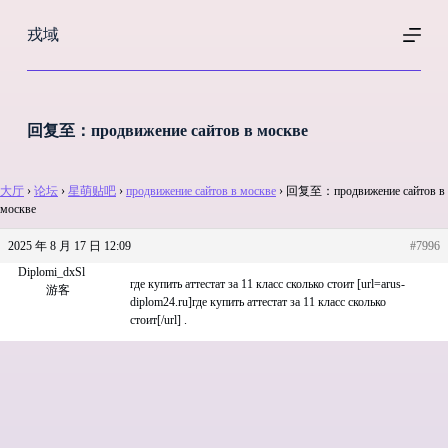
跳
戎域
过
内
容
回复至：продвижение сайтов в москве
大厅
›
论坛
›
星萌贴吧
›
продвижение сайтов в москве
›
回复至：продвижение сайтов в
москве
2025 年 8 月 17 日 12:09
#7996
Diplomi_dxSl
где купить аттестат за 11 класс сколько стоит [url=arus-
游客
diplom24.ru]где купить аттестат за 11 класс сколько
стоит[/url] .