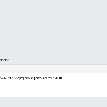
москве
lov1.ru/]www.prognozy-ot-professionalov1.ru/[/url] .