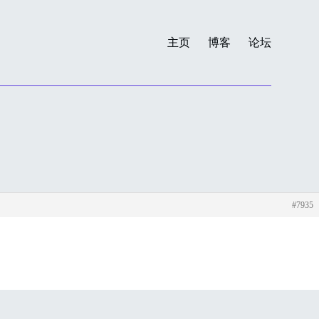
主页
博客
论坛
#7935