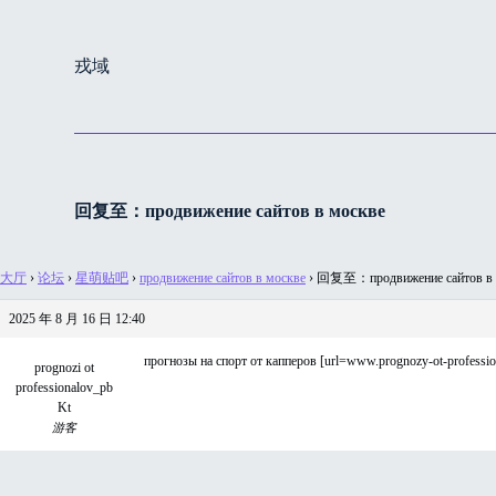
跳
过
戎域
内
容
回复至：продвижение сайтов в москве
大厅
›
论坛
›
星萌贴吧
›
продвижение сайтов в москве
›
回复至：продвижение сайтов в 
2025 年 8 月 16 日 12:40
прогнозы на спорт от капперов [url=www.prognozy-ot-professiona
prognozi ot
professionalov_pb
Kt
游客