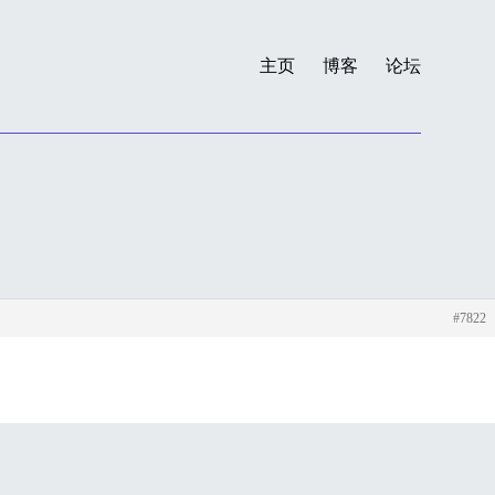
主页
博客
论坛
#7822