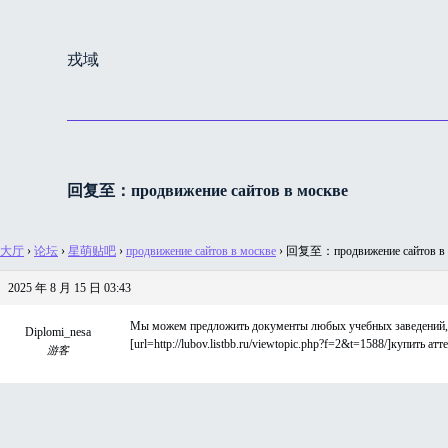
跳
过
戎域
内
容
回复至：продвижение сайтов в москве
大厅
›
论坛
›
星萌贴吧
›
продвижение сайтов в москве
›
回复至：продвижение сайтов в 
2025 年 8 月 15 日 03:43
Мы можем предложить документы любых учебных заведений, к
Diplomi_nesa
[url=http://lubov.listbb.ru/viewtopic.php?f=2&t=1588/]купить атт
游客