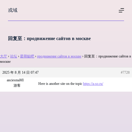
跳
戎域
过
内
容
回复至：продвижение сайтов в москве
大厅
›
论坛
›
星萌贴吧
›
продвижение сайтов в москве
›
回复至：продвижение сайтов в
москве
2025 年 8 月 14 日 07:47
#7728
anciesmaMl
Here is another site on the topic
https://a-so.ru/
游客