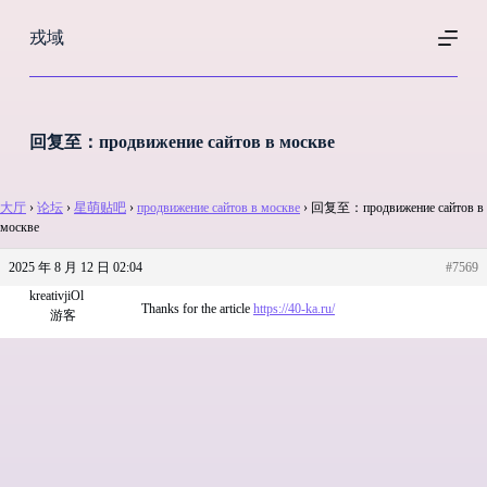
跳
戎域
过
内
容
回复至：продвижение сайтов в москве
大厅
›
论坛
›
星萌贴吧
›
продвижение сайтов в москве
›
回复至：продвижение сайтов в
москве
2025 年 8 月 12 日 02:04
#7569
kreativjiOl
Thanks for the article
https://40-ka.ru/
游客