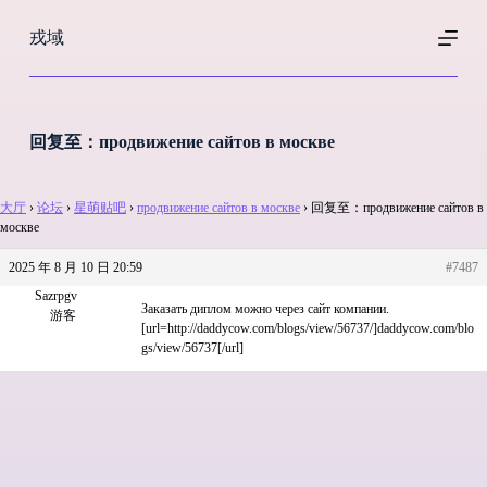
跳
戎域
过
内
容
回复至：продвижение сайтов в москве
大厅
›
论坛
›
星萌贴吧
›
продвижение сайтов в москве
›
回复至：продвижение сайтов в
москве
2025 年 8 月 10 日 20:59
#7487
Sazrpgv
Заказать диплом можно через сайт компании.
游客
[url=http://daddycow.com/blogs/view/56737/]daddycow.com/blo
gs/view/56737[/url]