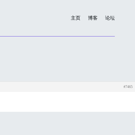
主页
博客
论坛
#7465