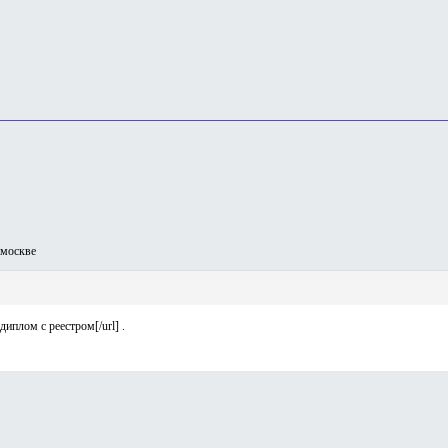
москве
диплом с реестром[/url] .