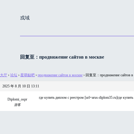
跳
过
戎域
内
容
回复至：продвижение сайтов в москве
大厅
›
论坛
›
星萌贴吧
›
продвижение сайтов в москве
›
回复至：продвижение сайтов в 
2025 年 8 月 10 日 13:11
где купить диплом с реестром [url=arus-diplom35.ru]где купить 
Diplomi_ospr
游客