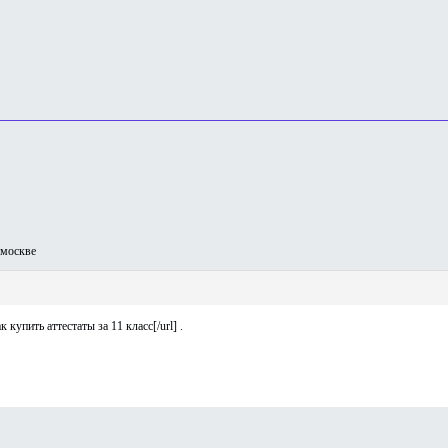
москве
к купить аттестаты за 11 класс[/url] .