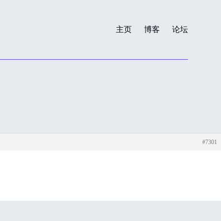
主页
博客
论坛
#7301