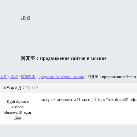
跳
过
戎域
内
容
回复至：продвижение сайтов в москве
大厅
›
论坛
›
星萌贴吧
›
продвижение сайтов в москве
›
回复至：продвижение сайтов в 
2025 年 8 月 7 日 11:03
как купить аттестаты за 11 класс [url=https://arus-diplom21.ru]ка
Kypit diplom o
visshem
obrazovanii!_egsn
游客