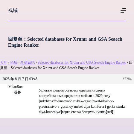
跳
戎域
过
内
容
回复至：Selected databases for Xrumr and GSA Seaech
Engine Ranker
大厅
›
论坛
›
星萌贴吧
›
Selected databases for Xrumr and GSA Seaech Engine Ranker
›
回
复至：Selected databases for Xrumr and GSA Seaech Engine Ranker
2025 年 8 月 7 日 03:45
#7284
MilanRox
Угловые диваны остаются одними из самых
游客
востребованных предметов мебели в 2025 году
[url=https://odincovoob.ru/kak-organizovat-idealnoe-
prostranstvo-v-gostinoy-mebel-dlya-komforta-i-gorka-stenka-
dlya-hraneniya/]горка стенка беларусь купить[/url]