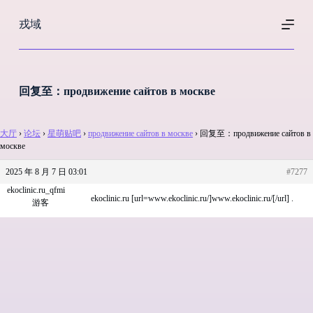
跳
戎域
过
内
容
回复至：продвижение сайтов в москве
大厅
›
论坛
›
星萌贴吧
›
продвижение сайтов в москве
›
回复至：продвижение сайтов в
москве
2025 年 8 月 7 日 03:01
#7277
ekoclinic.ru_qfmi
ekoclinic.ru [url=www.ekoclinic.ru/]www.ekoclinic.ru/[/url] .
游客