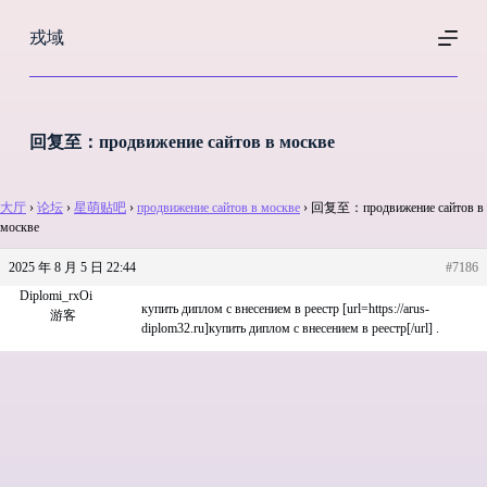
跳
戎域
过
内
容
回复至：продвижение сайтов в москве
大厅
›
论坛
›
星萌贴吧
›
продвижение сайтов в москве
›
回复至：продвижение сайтов в
москве
2025 年 8 月 5 日 22:44
#7186
Diplomi_rxOi
купить диплом с внесением в реестр [url=https://arus-
游客
diplom32.ru]купить диплом с внесением в реестр[/url] .