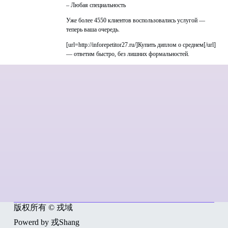
– Любая специальность
Уже более 4550 клиентов воспользовались услугой —
теперь ваша очередь.
[url=http://inforepetitor27.ru/]Купить диплом о среднем[/url]
— ответим быстро, без лишних формальностей.
版权所有 © 戎域
Powerd by 戎Shang