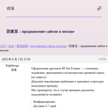
跳
戎域
过
内
容
回复至：продвижение сайтов в москве
大厅
›
论坛
›
星萌贴吧
›
продвижение сайтов в москве
›
回复至：продвижение сайтов в
москве
2025 年 8 月 3 日 15:50
#7059
Ralphkergo
Оформиление дипломов ВУЗов В киеве — с печатями,
游客
подписями, приложением и возможностью архивной записи
(по запросу).
Документ максимально приближен к оригиналу и проходит
визуальную проверку.
Мы гарантируем, что в случае проверки документа,
подозрений не возникнет.
– Конфиденциально
– Доставка 3–7 дней