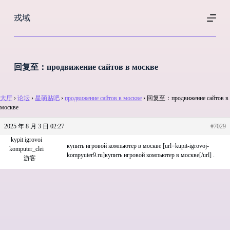
跳
戎域
过
内
容
回复至：продвижение сайтов в москве
大厅
›
论坛
›
星萌贴吧
›
продвижение сайтов в москве
›
回复至：продвижение сайтов в
москве
2025 年 8 月 3 日 02:27
#7029
kypit igrovoi
купить игровой компьютер в москве [url=kupit-igrovoj-
komputer_clei
kompyuter9.ru]купить игровой компьютер в москве[/url] .
游客