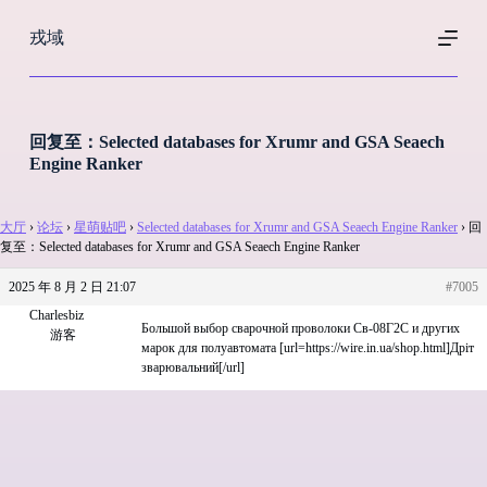
跳
戎域
过
内
容
回复至：Selected databases for Xrumr and GSA Seaech
Engine Ranker
大厅
›
论坛
›
星萌贴吧
›
Selected databases for Xrumr and GSA Seaech Engine Ranker
›
回
复至：Selected databases for Xrumr and GSA Seaech Engine Ranker
2025 年 8 月 2 日 21:07
#7005
Charlesbiz
Большой выбор сварочной проволоки Св-08Г2С и других
游客
марок для полуавтомата [url=https://wire.in.ua/shop.html]Дріт
зварювальний[/url]