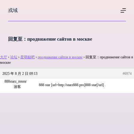
跳
戎域
过
内
容
回复至：продвижение сайтов в москве
大厅
›
论坛
›
星萌贴吧
›
продвижение сайтов в москве
›
回复至：продвижение сайтов в
москве
2025 年 8 月 2 日 09:13
#6974
888starz_mnmr
888 star [url=http://starz888.pro]888 star[/url] .
游客