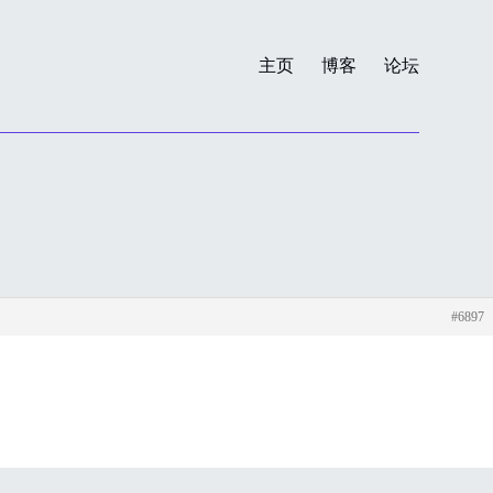
主页
博客
论坛
#6897