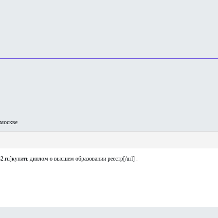
москве
2.ru]купить диплом о высшем образовании реестр[/url] .