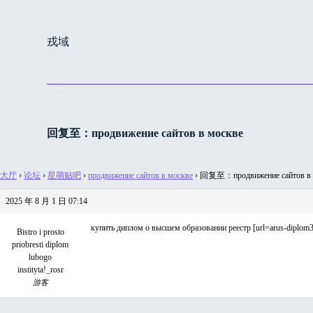
跳
过
戎域
内
容
回复至：продвижение сайтов в москве
大厅
›
论坛
›
星萌贴吧
›
продвижение сайтов в москве
›
回复至：продвижение сайтов в 
2025 年 8 月 1 日 07:14
купить диплом о высшем образовании реестр [url=arus-diplom3
Bistro i prosto
priobresti diplom
lubogo
instityta!_rosr
游客