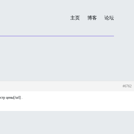
主页
博客
论坛
#6762
тр цены[/url] .