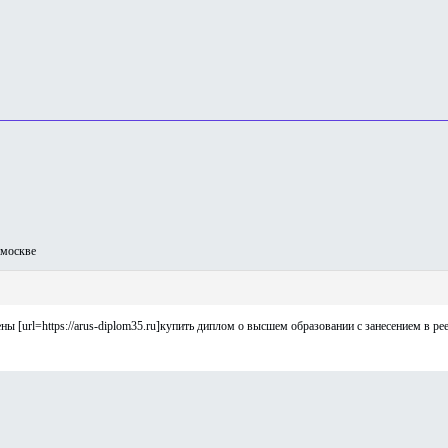
москве
ы [url=https://arus-diplom35.ru]купить диплом о высшем образовании с занесением в реес