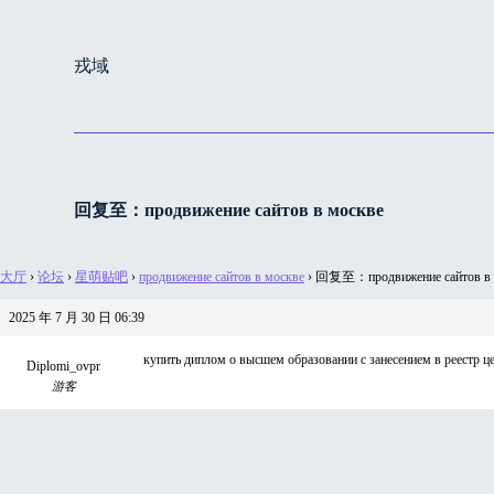
跳
过
戎域
内
容
回复至：продвижение сайтов в москве
大厅
›
论坛
›
星萌贴吧
›
продвижение сайтов в москве
›
回复至：продвижение сайтов в 
2025 年 7 月 30 日 06:39
купить диплом о высшем образовании с занесением в реестр цен
Diplomi_ovpr
游客