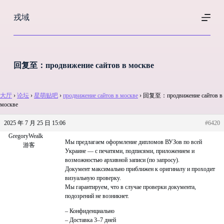
跳
戎域
过
内
容
回复至：продвижение сайтов в москве
大厅
›
论坛
›
星萌贴吧
›
продвижение сайтов в москве
›
回复至：продвижение сайтов в
москве
2025 年 7 月 25 日 15:06
#6420
GregoryWealk
Мы предлагаем оформление дипломов ВУЗов по всей
游客
Украине — с печатями, подписями, приложением и
возможностью архивной записи (по запросу).
Документ максимально приближен к оригиналу и проходит
визуальную проверку.
Мы гарантируем, что в случае проверки документа,
подозрений не возникнет.
– Конфиденциально
– Доставка 3–7 дней