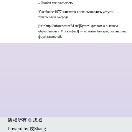
– Любая специальность
Уже более 1077 клиентов воспользовались услугой —
теперь ваша очередь.
[url=http://inforepetitor24.ru/]Купить диплом о высшем
образовании в Москве[/url] — ответим быстро, без лишних
формальностей.
版权所有 © 戎域
Powerd by 戎Shang