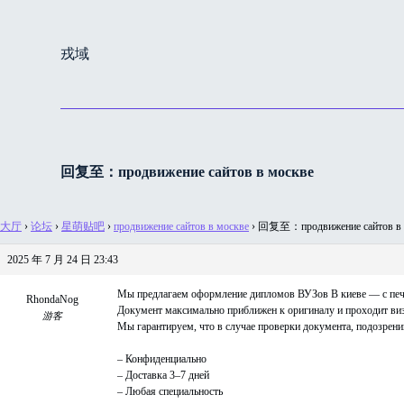
跳
过
戎域
内
容
回复至：продвижение сайтов в москве
大厅
›
论坛
›
星萌贴吧
›
продвижение сайтов в москве
›
回复至：продвижение сайтов в 
2025 年 7 月 24 日 23:43
Мы предлагаем оформление дипломов ВУЗов В киеве — с печа
RhondaNog
Документ максимально приближен к оригиналу и проходит ви
游客
Мы гарантируем, что в случае проверки документа, подозрений
– Конфиденциально
– Доставка 3–7 дней
– Любая специальность