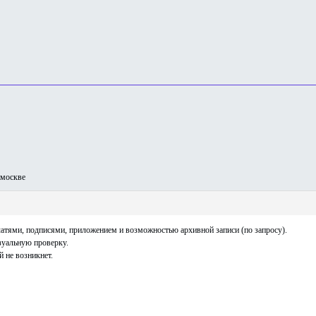
москве
тями, подписями, приложением и возможностью архивной записи (по запросу).
зуальную проверку.
 не возникнет.