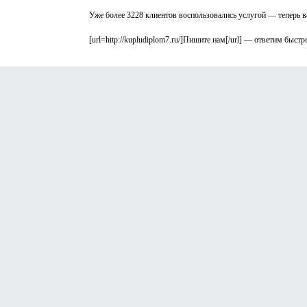
Уже более 3228 клиентов воспользовались услугой — теперь в
[url=http://kupludiplom7.ru/]Пишите нам[/url] — ответим быст