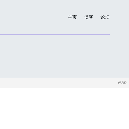
主页
博客
论坛
#6382