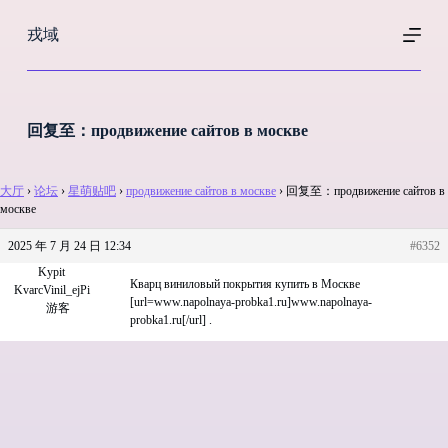
跳
戎域
过
内
容
回复至：продвижение сайтов в москве
大厅
›
论坛
›
星萌贴吧
›
продвижение сайтов в москве
›
回复至：продвижение сайтов в
москве
2025 年 7 月 24 日 12:34
#6352
Kypit
Кварц виниловый покрытия купить в Москве
KvarcVinil_ejPi
[url=www.napolnaya-probka1.ru]www.napolnaya-
游客
probka1.ru[/url] .