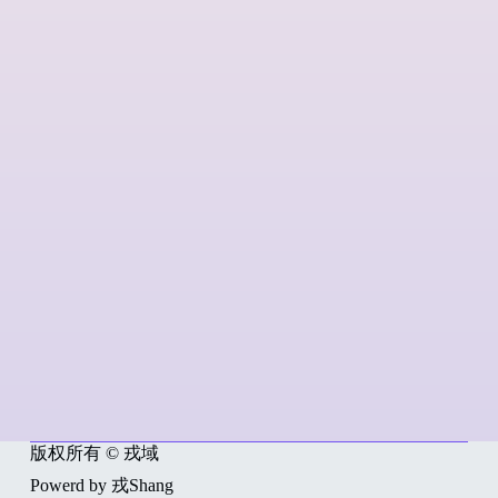
版权所有 © 戎域
Powerd by 戎Shang