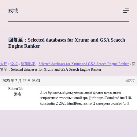
跳
戎域
过
内
容
回复至：Selected databases for Xrumr and GSA Seaech
Engine Ranker
大厅
›
论坛
›
星萌贴吧
›
Selected databases for Xrumr and GSA Seaech Engine Ranker
›
回
复至：Selected databases for Xrumr and GSA Seaech Engine Ranker
2025 年 7 月 22 日 03:05
#6227
RobertTah
Этот британский документальный фильм показывает
游客
неприятные стороны новой эры [url=https://kinokrad.inc/110-
konstantin-2-2025.html]Константин 2 смотреть онлайн[/url]