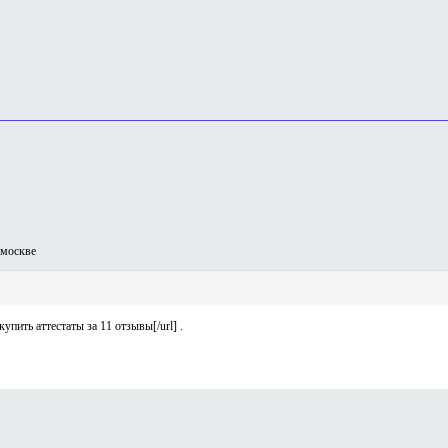
москве
купить аттестаты за 11 отзывы[/url] .