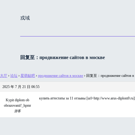
跳
过
戎域
内
容
回复至：продвижение сайтов в москве
大厅
›
论坛
›
星萌贴吧
›
продвижение сайтов в москве
›
回复至：продвижение сайтов в 
2025 年 7 月 21 日 06:55
купить аттестаты за 11 отзывы [url=http://www.arus-diplom9.ru]
Kypit diplom ob
obrazovanii!_hpmr
游客