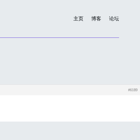
主页
博客
论坛
#6189