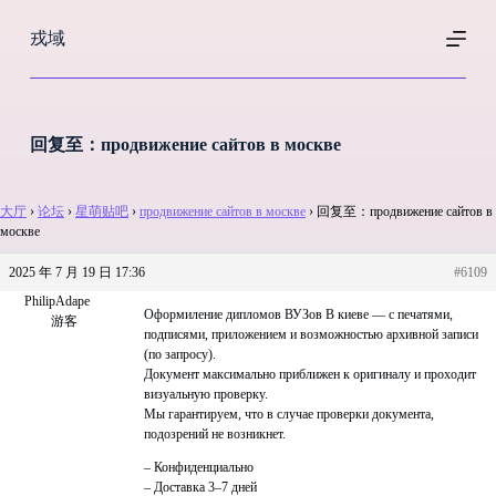
跳
戎域
过
内
容
回复至：продвижение сайтов в москве
大厅
›
论坛
›
星萌贴吧
›
продвижение сайтов в москве
›
回复至：продвижение сайтов в
москве
2025 年 7 月 19 日 17:36
#6109
PhilipAdape
Оформиление дипломов ВУЗов В киеве — с печатями,
游客
подписями, приложением и возможностью архивной записи
(по запросу).
Документ максимально приближен к оригиналу и проходит
визуальную проверку.
Мы гарантируем, что в случае проверки документа,
подозрений не возникнет.
– Конфиденциально
– Доставка 3–7 дней