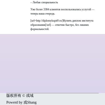
– Любая специальность
Уже более 3384 клиентов воспользовались услугой —
теперь ваша очередь.
[url=http://diplomykupit9.ru/]Купить диплом института
образования[/url] — ответим быстро, без лишних
формальностей.
版权所有 © 戎域
Powerd by 戎Shang