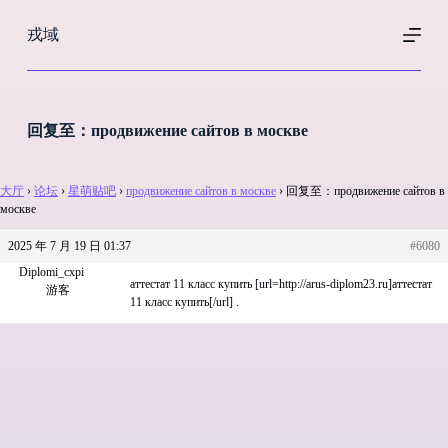
跳
戎域
过
内
容
回复至：продвижение сайтов в москве
大厅
›
论坛
›
星萌贴吧
›
продвижение сайтов в москве
›
回复至：продвижение сайтов в
москве
2025 年 7 月 19 日 01:37
#6080
Diplomi_cxpi
аттестат 11 класс купить [url=http://arus-diplom23.ru]аттестат
游客
11 класс купить[/url] .