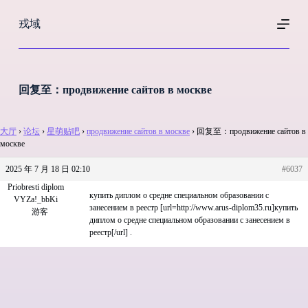
跳
戎域
过
内
容
回复至：продвижение сайтов в москве
大厅
›
论坛
›
星萌贴吧
›
продвижение сайтов в москве
›
回复至：продвижение сайтов в
москве
2025 年 7 月 18 日 02:10
#6037
Priobresti diplom
купить диплом о средне специальном образовании с
VYZa!_bbKi
занесением в реестр [url=http://www.arus-diplom35.ru]купить
游客
диплом о средне специальном образовании с занесением в
реестр[/url] .