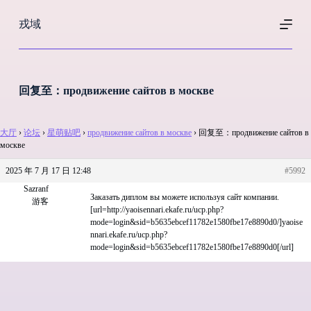
跳
戎域
过
内
容
回复至：продвижение сайтов в москве
大厅
›
论坛
›
星萌贴吧
›
продвижение сайтов в москве
›
回复至：продвижение сайтов в
москве
2025 年 7 月 17 日 12:48
#5992
Sazranf
Заказать диплом вы можете используя сайт компании.
游客
[url=http://yaoisennari.ekafe.ru/ucp.php?
mode=login&sid=b5635ebcef11782e1580fbe17e8890d0/]yaoise
nnari.ekafe.ru/ucp.php?
mode=login&sid=b5635ebcef11782e1580fbe17e8890d0[/url]