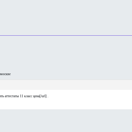
москве
ь аттестаты 11 класс цена[/url] .