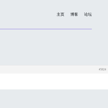
主页
博客
论坛
#5924