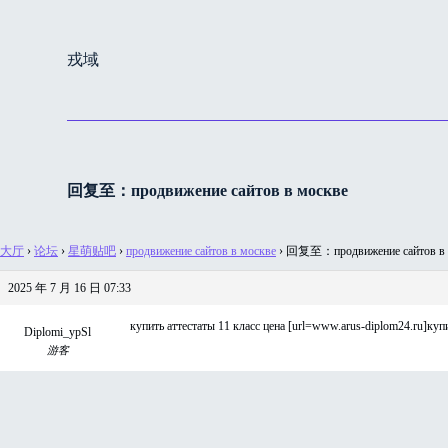
跳
过
戎域
内
容
回复至：продвижение сайтов в москве
大厅
›
论坛
›
星萌贴吧
›
продвижение сайтов в москве
›
回复至：продвижение сайтов в 
2025 年 7 月 16 日 07:33
купить аттестаты 11 класс цена [url=www.arus-diplom24.ru]купит
Diplomi_ypSl
游客