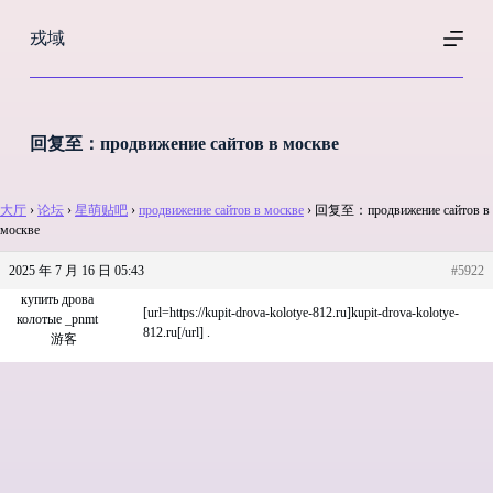
跳
戎域
过
内
容
回复至：продвижение сайтов в москве
大厅
›
论坛
›
星萌贴吧
›
продвижение сайтов в москве
›
回复至：продвижение сайтов в
москве
2025 年 7 月 16 日 05:43
#5922
купить дрова
[url=https://kupit-drova-kolotye-812.ru]kupit-drova-kolotye-
колотые _pnmt
812.ru[/url] .
游客