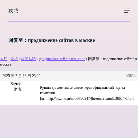
跳
戎域
过
内
容
回复至：продвижение сайтов в москве
大厅
›
论坛
›
星萌贴吧
›
продвижение сайтов в москве
›
回复至：продвижение сайтов в
москве
2025 年 7 月 13 日 23:29
#5833
Sazrcjs
Купить диплом вы сможете через официальный портал
游客
компании.
[url=http://bezone.ru/node/360247/]bezone.ru/node/360247[/url]