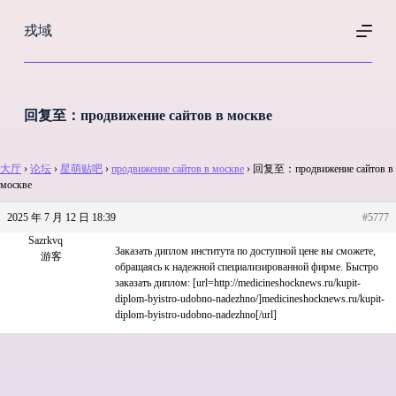
跳
戎域
过
内
容
回复至：продвижение сайтов в москве
大厅
›
论坛
›
星萌贴吧
›
продвижение сайтов в москве
›
回复至：продвижение сайтов в
москве
2025 年 7 月 12 日 18:39
#5777
Sazrkvq
Заказать диплом института по доступной цене вы сможете,
游客
обращаясь к надежной специализированной фирме. Быстро
заказать диплом: [url=http://medicineshocknews.ru/kupit-
diplom-byistro-udobno-nadezhno/]medicineshocknews.ru/kupit-
diplom-byistro-udobno-nadezhno[/url]