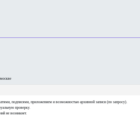
москве
тями, подписями, приложением и возможностью архивной записи (по запросу).
зуальную проверку.
ий не возникнет.