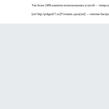
Уже более 2498 клиентов воспользовались услугой — теперь в
[url=http://poligraf17.ru/]Уточнить здесь[/url] — ответим быст