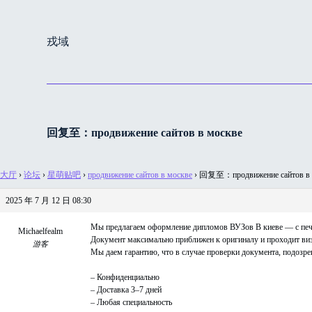
跳
过
戎域
内
容
回复至：продвижение сайтов в москве
大厅
›
论坛
›
星萌贴吧
›
продвижение сайтов в москве
›
回复至：продвижение сайтов в 
2025 年 7 月 12 日 08:30
Мы предлагаем оформление дипломов ВУЗов В киеве — с печа
Michaelfealm
Документ максимально приближен к оригиналу и проходит ви
游客
Мы даем гарантию, что в случае проверки документа, подозрен
– Конфиденциально
– Доставка 3–7 дней
– Любая специальность