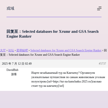
跳
戎域
过
内
容
回复至：Selected databases for Xrumr and GSA Seaech
Engine Ranker
大厅
›
论坛
›
星萌贴吧
›
Selected databases for Xrumr and GSA Seaech Engine Ranker
›
回
复至：Selected databases for Xrumr and GSA Seaech Engine Ranker
2025 年 7 月 12 日 02:49
#5737
DavidBub
Ищете незабываемый тур на Камчатку? Организуем
游客
увлекательные путешествия по самым живописным уголкам
полуострова [url=https://tur-na-kamchatku-2025.ru/]сколько
стоит тур на камчатку[/url]