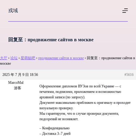
跳
戎域
过
内
容
回复至：продвижение сайтов в москве
大厅
›
论坛
›
星萌贴吧
›
продвижение сайтов в москве
›
回复至：продвижение сайтов в
москве
2025 年 7 月 9 日 18:56
#5616
MarcoMal
Оформиление дипломов ВУЗов по всей Украине — с
游客
печатями, подписями, приложением и возможностью
архивной записи (по запросу).
Документ максимально приближен к оригиналу и проходит
визуальную проверку.
Мы гарантируем, что в случае проверки документа,
подозрений не возникнет.
– Конфиденциально
– Доставка 3–7 дней