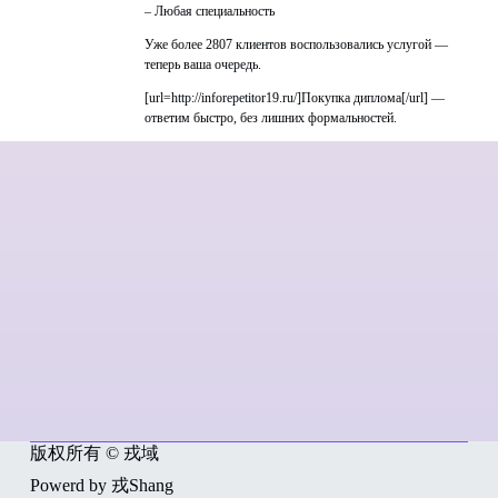
– Любая специальность
Уже более 2807 клиентов воспользовались услугой —
теперь ваша очередь.
[url=http://inforepetitor19.ru/]Покупка диплома[/url] —
ответим быстро, без лишних формальностей.
版权所有 © 戎域
Powerd by 戎Shang