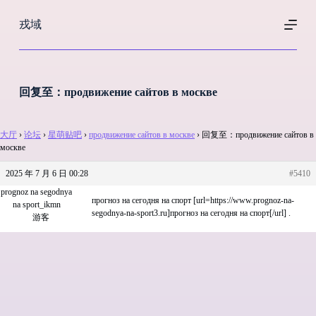
跳
戎域
过
内
容
回复至：продвижение сайтов в москве
大厅
›
论坛
›
星萌贴吧
›
продвижение сайтов в москве
›
回复至：продвижение сайтов в
москве
2025 年 7 月 6 日 00:28
#5410
prognoz na segodnya
прогноз на сегодня на спорт [url=https://www.prognoz-na-
na sport_ikmn
segodnya-na-sport3.ru]прогноз на сегодня на спорт[/url] .
游客