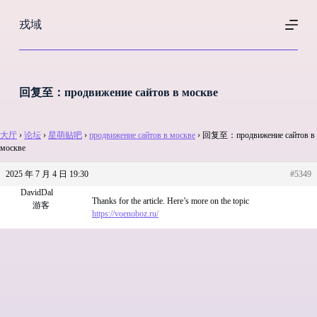
跳
戎域
过
内
容
回复至：продвижение сайтов в москве
大厅
›
论坛
›
星萌贴吧
›
продвижение сайтов в москве
›
回复至：продвижение сайтов в
москве
2025 年 7 月 4 日 19:30
#5349
DavidDal
Thanks for the article. Here’s more on the topic
游客
https://voenoboz.ru/